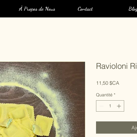
À Propos de Nous
Contact
Blo
Ravioloni R
Prix
11,50 $CA
Quantité
*
Aj