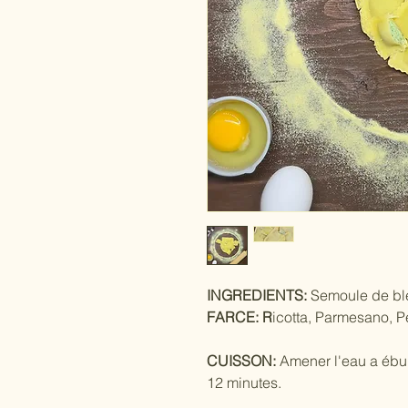
INGREDIENTS:
Semoule de blé,
FARCE: R
icotta, Parmesano, P
CUISSON:
Amener l'eau a ébull
12 minutes.