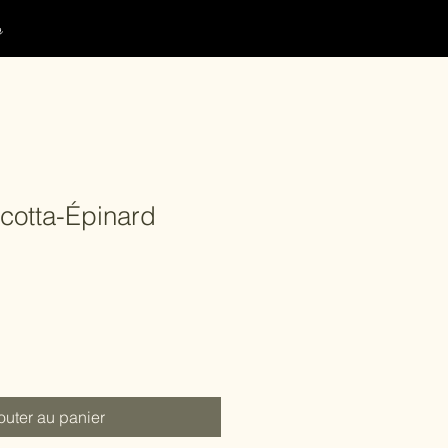
g
icotta-Épinard
outer au panier