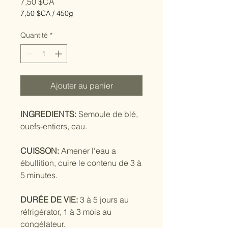
Prix
7,50 $CA
7,50 $CA
/
450g
7,50 $CA
pour
Quantité
*
450
Grammes
Ajouter au panier
INGREDIENTS:
Semoule de blé,
ouefs-entiers, eau.
CUISSON:
Amener l'eau a
ébullition, cuire le contenu de 3 à
5 minutes.
DURÉE DE VIE:
3 à 5 jours au
réfrigérator, 1 à 3 mois au
congélateur.