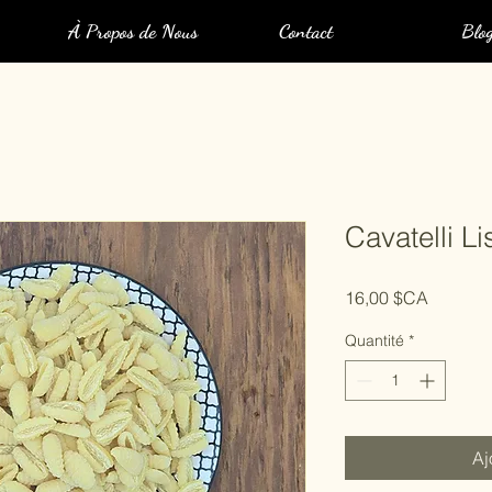
À Propos de Nous
Contact
Blo
Cavatelli Li
Prix
16,00 $CA
Quantité
*
Aj