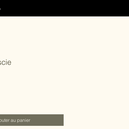
g
scie
outer au panier