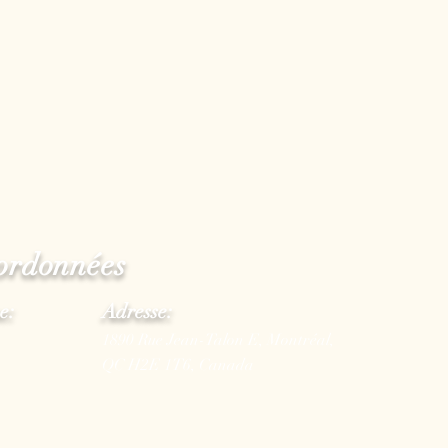
ordonnées
e:
Adresse:
1890 Rue Jean-Talon E, Montréal,
QC H2E 1T6, Canada