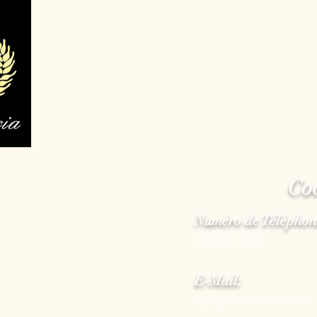
Co
Numéro de Téléphon
(514)722-3080
E-Mail:
info@pastacoloccia.com