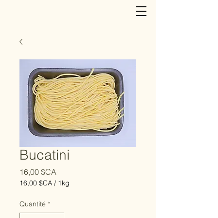
Bucatini
Prix
16,00 $CA
16,00 $CA
/
1kg
16,00 $CA
pour
Quantité
*
1