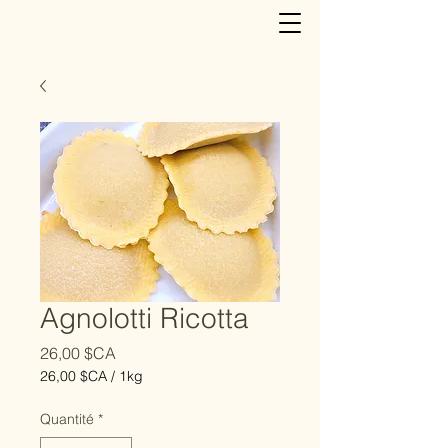
Agnolotti Ricotta
Prix
26,00 $CA
26,00 $CA
/
1kg
26,00 $CA
pour
Quantité
*
1